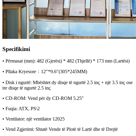
Specifikimi
• Përmasat (mm): 482 (Gjerësi) * 482 (Thjellë) * 173 mm (Lartësi)
• Pllaka Kryesore：12"*9.6"(305*245MM)
• Disk i ngurtë: Mbështet dy disqe të ngurtë 2.5 inç + një 3.5 inç ose
tre disqe të ngurtë 2.5 inç
• CD-ROM: Vend për dy CD-ROM 5.25"
• Fuqia: ATX, PS\2
• Ventilator: një ventilator 12025
• Vend Zgjerimi: Shtatë Vende të Plotë të Lartë dhe të Drejtë