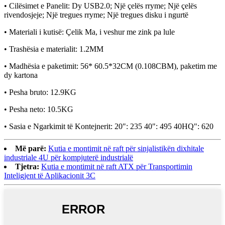
• Cilësimet e Panelit: Dy USB2.0; Një çelës rryme; Një çelës
rivendosjeje; Një tregues rryme; Një tregues disku i ngurtë
• Materiali i kutisë: Çelik Ma, i veshur me zink pa lule
• Trashësia e materialit: 1.2MM
• Madhësia e paketimit: 56* 60.5*32CM (0.108CBM), paketim me
dy kartona
• Pesha bruto: 12.9KG
• Pesha neto: 10.5KG
• Sasia e Ngarkimit të Kontejnerit: 20": 235 40": 495 40HQ": 620
Më parë:
Kutia e montimit në raft për sinjalistikën dixhitale
industriale 4U për kompjuterë industrialë
Tjetra:
Kutia e montimit në raft ATX për Transportimin
Inteligjent të Aplikacionit 3C