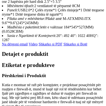
ose 2 hapësira për hard disk 2.5''+5 3.5''
Mbështetni tifozët:
2 ventilatorë të përparmë 8CM
Paneli:
USB2.0*2 Çelës rryme*1 Çelës rinisjeje*1 Dritë treguese
rryme*1 Dritë treguese disku të ngurtë*1
Pllaka amë e mbështetur:
Pllakë amë M-ATXMINI-ITX
9.6''*9.6''(245*245MM)
Madhësia e paketimit:
letër e valëzuar 184*545*527(MM)
(0.0528CBM)
Sasia e Ngarkimit të Kontejnerit:
20": 492 40": 1022 40HQ":
1287
Na dërgoni email
Video
Shkarko si PDF
Shkarko si Botë
Detajet e produktit
Etiketat e produkteve
Përshkrimi i Produktit
Kutia e montuar në raft për kompjuter, e projektuar posaçërisht për
ruajtjen e firewall-it, mund të luajë një rol të rëndësishëm kur bëhet
fjalë për zgjedhjen e zgjidhjes së duhur të ruajtjes për firewall-in
tuaj. Me një lartësi prej 88.8 mm, këto shasi të ndërtuara posaçërisht
janë ideale për të vendosur harduerin e firewall-it tuaj në një mënyrë