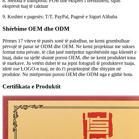
8. Metoda e transportit: FOB dhe ekspres i brendshëm, sipas
ekspresit tuaj të caktuar
9. Kushtet e pagesës: T/T, PayPal, Pagesë e Sigurt Alibaba
Shërbime OEM dhe ODM
Përmes 17 viteve të punës sonë të palodhur, ne kemi grumbulluar
përvojë të pasur në ODM dhe OEM. Ne kemi projektuar me sukses
format tona private, të cilat janë mirëpritur ngrohtësisht nga klientët e
huaj, duke na sjellë shumë porosi OEM, dhe ne kemi produktet tona
të markave. Ju vetëm duhet të na jepni fotografi të produkteve tuaja,
idetë ose LOGO-n tuaj, ne do t'i projektojmë dhe shtypim në
produkte. Ne mirëpresim porosi OEM dhe ODM nga e gjithë bota.
Certifikata e Produktit