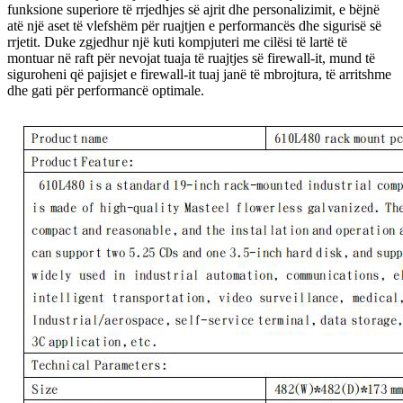
funksione superiore të rrjedhjes së ajrit dhe personalizimit, e bëjnë
atë një aset të vlefshëm për ruajtjen e performancës dhe sigurisë së
rrjetit. Duke zgjedhur një kuti kompjuteri me cilësi të lartë të
montuar në raft për nevojat tuaja të ruajtjes së firewall-it, mund të
siguroheni që pajisjet e firewall-it tuaj janë të mbrojtura, të arritshme
dhe gati për performancë optimale.