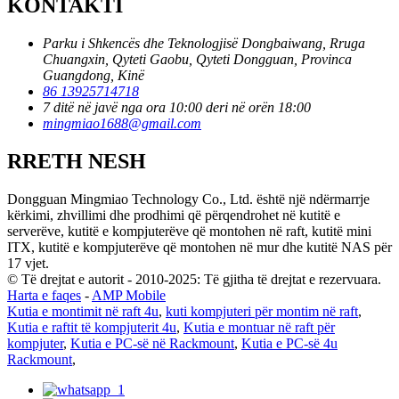
KONTAKTI
Parku i Shkencës dhe Teknologjisë Dongbaiwang, Rruga
Chuangxin, Qyteti Gaobu, Qyteti Dongguan, Provinca
Guangdong, Kinë
86 13925714718
7 ditë në javë nga ora 10:00 deri në orën 18:00
mingmiao1688@gmail.com
RRETH NESH
Dongguan Mingmiao Technology Co., Ltd. është një ndërmarrje
kërkimi, zhvillimi dhe prodhimi që përqendrohet në kutitë e
serverëve, kutitë e kompjuterëve që montohen në raft, kutitë mini
ITX, kutitë e kompjuterëve që montohen në mur dhe kutitë NAS për
17 vjet.
© Të drejtat e autorit - 2010-2025: Të gjitha të drejtat e rezervuara.
Harta e faqes
-
AMP Mobile
Kutia e montimit në raft 4u
,
kuti kompjuteri për montim në raft
,
Kutia e raftit të kompjuterit 4u
,
Kutia e montuar në raft për
kompjuter
,
Kutia e PC-së në Rackmount
,
Kutia e PC-së 4u
Rackmount
,