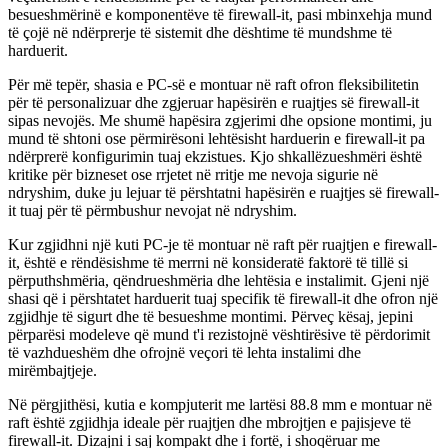
besueshmërinë e komponentëve të firewall-it, pasi mbinxehja mund
të çojë në ndërprerje të sistemit dhe dështime të mundshme të
harduerit.
Për më tepër, shasia e PC-së e montuar në raft ofron fleksibilitetin
për të personalizuar dhe zgjeruar hapësirën e ruajtjes së firewall-it
sipas nevojës. Me shumë hapësira zgjerimi dhe opsione montimi, ju
mund të shtoni ose përmirësoni lehtësisht harduerin e firewall-it pa
ndërprerë konfigurimin tuaj ekzistues. Kjo shkallëzueshmëri është
kritike për bizneset ose rrjetet në rritje me nevoja sigurie në
ndryshim, duke ju lejuar të përshtatni hapësirën e ruajtjes së firewall-
it tuaj për të përmbushur nevojat në ndryshim.
Kur zgjidhni një kuti PC-je të montuar në raft për ruajtjen e firewall-
it, është e rëndësishme të merrni në konsideratë faktorë të tillë si
përputhshmëria, qëndrueshmëria dhe lehtësia e instalimit. Gjeni një
shasi që i përshtatet harduerit tuaj specifik të firewall-it dhe ofron një
zgjidhje të sigurt dhe të besueshme montimi. Përveç kësaj, jepini
përparësi modeleve që mund t'i rezistojnë vështirësive të përdorimit
të vazhdueshëm dhe ofrojnë veçori të lehta instalimi dhe
mirëmbajtjeje.
Në përgjithësi, kutia e kompjuterit me lartësi 88.8 mm e montuar në
raft është zgjidhja ideale për ruajtjen dhe mbrojtjen e pajisjeve të
firewall-it. Dizajni i saj kompakt dhe i fortë, i shoqëruar me