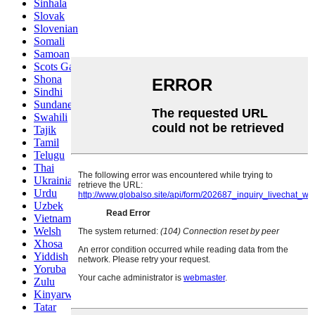
Sinhala
Slovak
Slovenian
Somali
Samoan
Scots Gaelic
Shona
Sindhi
Sundanese
Swahili
Tajik
Tamil
Telugu
Thai
Ukrainian
Urdu
Uzbek
Vietnamese
Welsh
Xhosa
Yiddish
Yoruba
Zulu
Kinyarwanda
Tatar