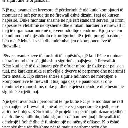
të sigurt dhe të organizuar.
Një nga avantazhet kryesore të përdorimit të një kutie kompjuteri të
montuar në raft për ruajtje në firewall është dizajni i saj që kursen
hapësirë. Duke montuar shasinë në një raft standard serveri, ju lironi
hapësirë ​​të vlefshme në dysheme dhe e mbani harduerin e firewall-it
tuaj të organizuar mirë në një vendndodhje qendrore. Kjo jo vetëm
që ndihmon në thjeshtimin e konfigurimit të rrjetit, por gjithashtu e
bën më të lehtë aksesin dhe mirëmbajtjen e komponentëve të
firewall-it.
Përveç avantazheve të kursimit të hapësirës, ​​një kuti PC e montuar
në raft mund të rrisë gjithashtu sigurinë e pajisjeve të firewall-it.
Këto kuti janë të dizajnuara për të ofruar mbrojtje fizike për pajisjen
tuaj, me karakteristika si mbyllja e dyerve të përparme dhe ndërtimi i
fortë metalik. Kjo shtresë shtesë sigurie ndihmon në mbrojtjen e
komponentëve të firewall-it tuaj nga qasja e paautorizuar dhe
dëmtimet e mundshme, duke ju dhënë qetësi mendore dhe besim në
sigurinë e rrjetit tuaj.
Një tjetër avantazh i përdorimit të një kutie PC-je të montuar në raft
për ruajtjen e firewall-it janë aftësitë e saj superiore të rrjedhjes së
ajrit dhe ftohjes. Këto kuti janë projektuar për të optimizuar rrjedhën
e ajrit dhe ventilimin, duke siguruar që hardueri juaj i firewall-it të
qëndrojë i ftohtë dhe të funksionojë në mënyrë efikase. Kjo është
veçanërisht e rëndësishme për të ruajtur performancën dhe