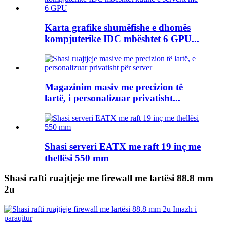
Karta grafike shumëfishe e dhomës
kompjuterike IDC mbështet 6 GPU...
Magazinim masiv me precizion të
lartë, i personalizuar privatisht...
Shasi serveri EATX me raft 19 inç me
thellësi 550 mm
Shasi rafti ruajtjeje me firewall me lartësi 88.8 mm
2u