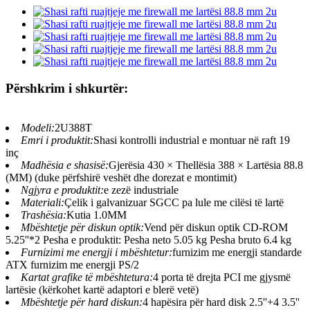
Përshkrim i shkurtër:
Modeli:
2U388T
Emri i produktit:
Shasi kontrolli industrial e montuar në raft 19
inç
Madhësia e shasisë:
Gjerësia 430 × Thellësia 388 × Lartësia 88.8
(MM) (duke përfshirë veshët dhe dorezat e montimit)
Ngjyra e produktit:
e zezë industriale
Materiali:
Çelik i galvanizuar SGCC pa lule me cilësi të lartë
Trashësia:
Kutia 1.0MM
Mbështetje për diskun optik:
Vend për diskun optik CD-ROM
5.25''*2 Pesha e produktit: Pesha neto 5.05 kg Pesha bruto 6.4 kg
Furnizimi me energji i mbështetur:
furnizim me energji standarde
ATX furnizim me energji PS/2
Kartat grafike të mbështetura:
4 porta të drejta PCI me gjysmë
lartësie (kërkohet kartë adaptori e blerë vetë)
Mbështetje për hard diskun:
4 hapësira për hard disk 2.5''+4 3.5''