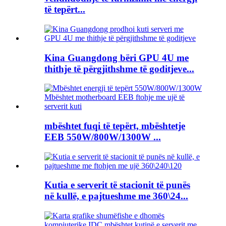
të tepërt...
Kina Guangdong bëri GPU 4U me
thithje të përgjithshme të goditjeve...
mbështet fuqi të tepërt, mbështetje
EEB 550W/800W/1300W ...
Kutia e serverit të stacionit të punës
në kullë, e pajtueshme me 360\24...