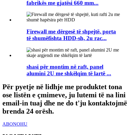
fabrikës me gjatësi 660 mm...
Firewall me dërgesë të shpejtë, porta
të shumëfishta HDD-sh, 2u rac...
shasi për montim në raft, panel
alumini 2U me shkëlqim të lartë ...
Për pyetje në lidhje me produktet tona
ose listën e çmimeve, ju lutemi të na lini
email-in tuaj dhe ne do t'ju kontaktojmë
brenda 24 orësh.
ABONOHU