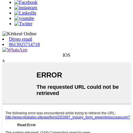
Dërgo email
8613925714718
IOS
x