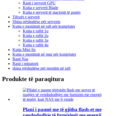
Rasti i serverit GPU
Kutia e serverit Blade
Kutia e serverit të stacionit të punës
Tifozët e serverit
Shina rrëshqitëse për serverin
Kutia e montimit në raft për kompjuter
Kutia e raftit 1u
Kutia e raftit 2u
Kutia e raftit 3u
Kutia e raftit 4u
Kutia Mini Itx
Kutia e montimit në mur për kompjuter
Rasti Nas
Rasti i minatorit
shina rrëshqitëse për montim në raft
Produkte të paraqitura
Plani i pasmë me të gjitha flash-et me
vendndodhje të furnizimit me energji