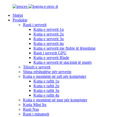
Shtëpi
Produkte
Rasti i serverit
Kutia e serverit 1u
Kutia e serverit 2u
Kutia e serverit 3u
Kutia e serverit 4u
Kutia e serverit me ftohje të lëngshme
Rasti i serverit GPU
Kutia e serverit Blade
Kutia e serverit të stacionit të punës
Tifozët e serverit
Shina rrëshqitëse për serverin
Kutia e montimit në raft për kompjuter
Kutia e raftit 1u
Kutia e raftit 2u
Kutia e raftit 3u
Kutia e raftit 4u
Kutia e montimit në mur për kompjuter
Kutia Mini Itx
Rasti Nas
Rasti i minatorit