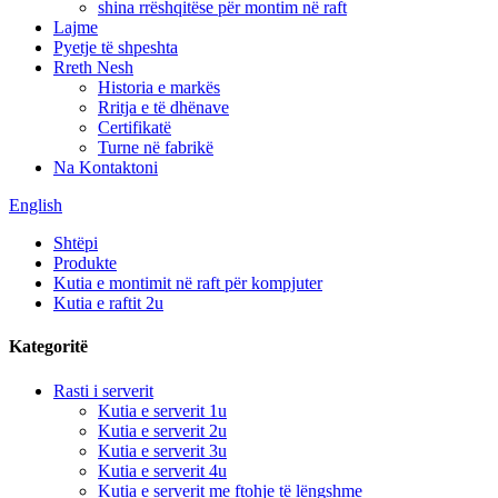
shina rrëshqitëse për montim në raft
Lajme
Pyetje të shpeshta
Rreth Nesh
Historia e markës
Rritja e të dhënave
Certifikatë
Turne në fabrikë
Na Kontaktoni
English
Shtëpi
Produkte
Kutia e montimit në raft për kompjuter
Kutia e raftit 2u
Kategoritë
Rasti i serverit
Kutia e serverit 1u
Kutia e serverit 2u
Kutia e serverit 3u
Kutia e serverit 4u
Kutia e serverit me ftohje të lëngshme