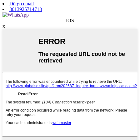
Dërgo email
8613925714718
IOS
x