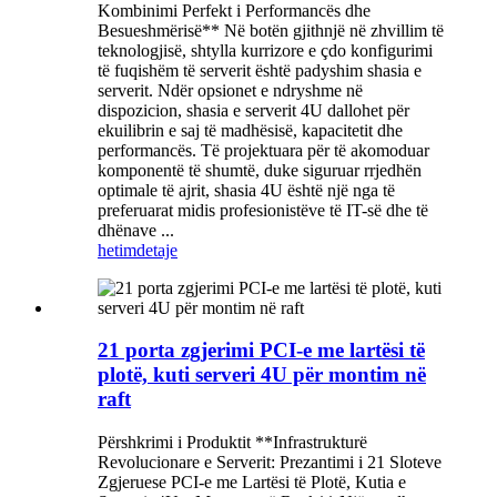
Kombinimi Perfekt i Performancës dhe
Besueshmërisë** Në botën gjithnjë në zhvillim të
teknologjisë, shtylla kurrizore e çdo konfigurimi
të fuqishëm të serverit është padyshim shasia e
serverit. Ndër opsionet e ndryshme në
dispozicion, shasia e serverit 4U dallohet për
ekuilibrin e saj të madhësisë, kapacitetit dhe
performancës. Të projektuara për të akomoduar
komponentë të shumtë, duke siguruar rrjedhën
optimale të ajrit, shasia 4U është një nga të
preferuarat midis profesionistëve të IT-së dhe të
dhënave ...
hetim
detaje
21 porta zgjerimi PCI-e me lartësi të
plotë, kuti serveri 4U për montim në
raft
Përshkrimi i Produktit **Infrastrukturë
Revolucionare e Serverit: Prezantimi i 21 Sloteve
Zgjeruese PCI-e me Lartësi të Plotë, Kutia e