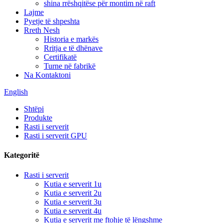
shina rrëshqitëse për montim në raft
Lajme
Pyetje të shpeshta
Rreth Nesh
Historia e markës
Rritja e të dhënave
Certifikatë
Turne në fabrikë
Na Kontaktoni
English
Shtëpi
Produkte
Rasti i serverit
Rasti i serverit GPU
Kategoritë
Rasti i serverit
Kutia e serverit 1u
Kutia e serverit 2u
Kutia e serverit 3u
Kutia e serverit 4u
Kutia e serverit me ftohje të lëngshme