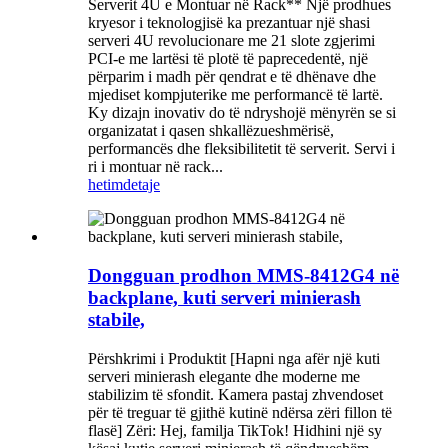
Serverit 4U e Montuar në Rack** Një prodhues
kryesor i teknologjisë ka prezantuar një shasi
serveri 4U revolucionare me 21 slote zgjerimi
PCI-e me lartësi të plotë të paprecedentë, një
përparim i madh për qendrat e të dhënave dhe
mjediset kompjuterike me performancë të lartë.
Ky dizajn inovativ do të ndryshojë mënyrën se si
organizatat i qasen shkallëzueshmërisë,
performancës dhe fleksibilitetit të serverit. Servi i
ri i montuar në rack...
hetim
detaje
Dongguan prodhon MMS-8412G4 në
backplane, kuti serveri minierash
stabile,
Përshkrimi i Produktit [Hapni nga afër një kuti
serveri minierash elegante dhe moderne me
stabilizim të sfondit. Kamera pastaj zhvendoset
për të treguar të gjithë kutinë ndërsa zëri fillon të
flasë] Zëri: Hej, familja TikTok! Hidhini një sy