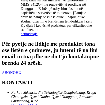
kësaj kutie serveri minierash të qëndrueshëm
MMS-8412G4 me prapavijë, të prodhuar në
Dongguan! Është një ndryshim absolut në
hapësirën e serverëve të minierave. [Pamje e
prerë në pamje të kutisë duke u hapur, duke
zbuluar dizajnin e brendshëm të ndërlikuar] Zëri:
Ky djalë i keq është projektuar për efikasitet dhe
stabilitet, m...
hetim
detaje
Për pyetje në lidhje me produktet tona
ose listën e çmimeve, ju lutemi të na lini
email-in tuaj dhe ne do t'ju kontaktojmë
brenda 24 orësh.
ABONOHU
KONTAKTI
Parku i Shkencës dhe Teknologjisë Dongbaiwang, Rruga
Chuangxin, Qyteti Gaobu, Qyteti Dongguan, Provinca
Guangdong, Kinë