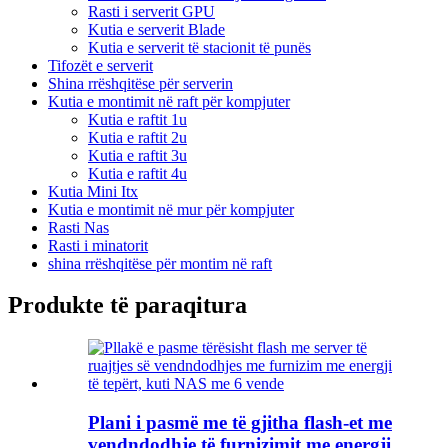
Rasti i serverit GPU
Kutia e serverit Blade
Kutia e serverit të stacionit të punës
Tifozët e serverit
Shina rrëshqitëse për serverin
Kutia e montimit në raft për kompjuter
Kutia e raftit 1u
Kutia e raftit 2u
Kutia e raftit 3u
Kutia e raftit 4u
Kutia Mini Itx
Kutia e montimit në mur për kompjuter
Rasti Nas
Rasti i minatorit
shina rrëshqitëse për montim në raft
Produkte të paraqitura
Plani i pasmë me të gjitha flash-et me
vendndodhje të furnizimit me energji