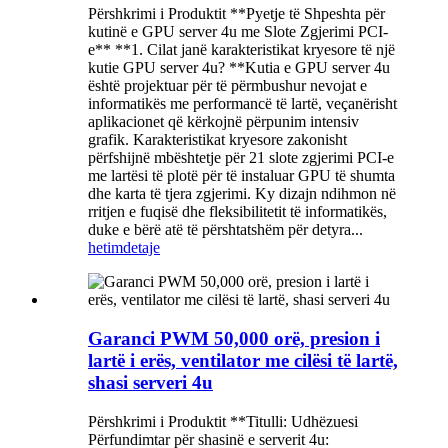
Përshkrimi i Produktit **Pyetje të Shpeshta për
kutinë e GPU server 4u me Slote Zgjerimi PCI-
e** **1. Cilat janë karakteristikat kryesore të një
kutie GPU server 4u? **Kutia e GPU server 4u
është projektuar për të përmbushur nevojat e
informatikës me performancë të lartë, veçanërisht
aplikacionet që kërkojnë përpunim intensiv
grafik. Karakteristikat kryesore zakonisht
përfshijnë mbështetje për 21 slote zgjerimi PCI-e
me lartësi të plotë për të instaluar GPU të shumta
dhe karta të tjera zgjerimi. Ky dizajn ndihmon në
rritjen e fuqisë dhe fleksibilitetit të informatikës,
duke e bërë atë të përshtatshëm për detyra...
hetim
detaje
Garanci PWM 50,000 orë, presion i
lartë i erës, ventilator me cilësi të lartë,
shasi serveri 4u
Përshkrimi i Produktit **Titulli: Udhëzuesi
Përfundimtar për shasinë e serverit 4u: