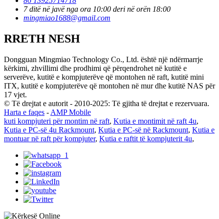
86 13925714718
7 ditë në javë nga ora 10:00 deri në orën 18:00
mingmiao1688@gmail.com
RRETH NESH
Dongguan Mingmiao Technology Co., Ltd. është një ndërmarrje
kërkimi, zhvillimi dhe prodhimi që përqendrohet në kutitë e
serverëve, kutitë e kompjuterëve që montohen në raft, kutitë mini
ITX, kutitë e kompjuterëve që montohen në mur dhe kutitë NAS për
17 vjet.
© Të drejtat e autorit - 2010-2025: Të gjitha të drejtat e rezervuara.
Harta e faqes
-
AMP Mobile
kuti kompjuteri për montim në raft
,
Kutia e montimit në raft 4u
,
Kutia e PC-së 4u Rackmount
,
Kutia e PC-së në Rackmount
,
Kutia e
montuar në raft për kompjuter
,
Kutia e raftit të kompjuterit 4u
,