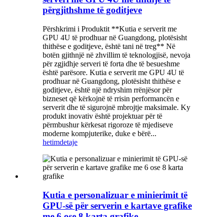
përgjithshme të goditjeve
Përshkrimi i Produktit **Kutia e serverit me
GPU 4U të prodhuar në Guangdong, plotësisht
thithëse e goditjeve, është tani në treg** Në
botën gjithnjë në zhvillim të teknologjisë, nevoja
për zgjidhje serveri të forta dhe të besueshme
është parësore. Kutia e serverit me GPU 4U të
prodhuar në Guangdong, plotësisht thithëse e
goditjeve, është një ndryshim rrënjësor për
bizneset që kërkojnë të rrisin performancën e
serverit dhe të sigurojnë mbrojtje maksimale. Ky
produkt inovativ është projektuar për të
përmbushur kërkesat rigoroze të mjediseve
moderne kompjuterike, duke e bërë...
hetim
detaje
Kutia e personalizuar e minierimit të
GPU-së për serverin e kartave grafike
me 6 ose 8 karta grafike