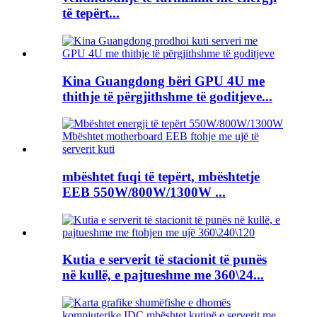
të tepërt...
Kina Guangdong bëri GPU 4U me
thithje të përgjithshme të goditjeve...
mbështet fuqi të tepërt, mbështetje
EEB 550W/800W/1300W ...
Kutia e serverit të stacionit të punës
në kullë, e pajtueshme me 360\24...