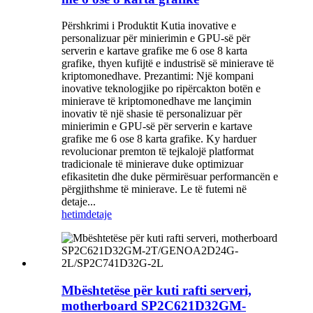
Përshkrimi i Produktit Kutia inovative e
personalizuar për minierimin e GPU-së për
serverin e kartave grafike me 6 ose 8 karta
grafike, thyen kufijtë e industrisë së minierave të
kriptomonedhave. Prezantimi: Një kompani
inovative teknologjike po ripërcakton botën e
minierave të kriptomonedhave me lançimin
inovativ të një shasie të personalizuar për
minierimin e GPU-së për serverin e kartave
grafike me 6 ose 8 karta grafike. Ky harduer
revolucionar premton të tejkalojë platformat
tradicionale të minierave duke optimizuar
efikasitetin dhe duke përmirësuar performancën e
përgjithshme të minierave. Le të futemi në
detaje...
hetim
detaje
Mbështetëse për kuti rafti serveri,
motherboard SP2C621D32GM-