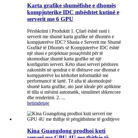
Karta grafike shumëfishe e dhomës
kompjuterike IDC mbështet kutinë e
serverit me 6 GPU
Përshkrimi i Produktit 1. Çfarë është rasti i
serverit me shumë karta grafike në dhomën e
kompjuterëve IDC? Shasia e Serverit me Shumë
Grafikë të Dhomës së Kompjuterëve IDC është
një shasi e projektuar posaçërisht për të
akomoduar shumë karta grafike në një
konfigurim serveri. Këto shasi serveri përdoren
zakonisht në qendrat e të dhënave ose dhomat e
kompjuterëve ku kërkohet informatikë me
performancë të lartë. Të afta të akomodojnë
shumë karta grafike, ato janë ideale për aplikime
të tilla si mësimi automatik, simulimet shkencore
dhe renderimi. 2. ...
hetim
detaje
Kina Guangdong prodhoi kuti
serveri me GPU 4U me thithje të