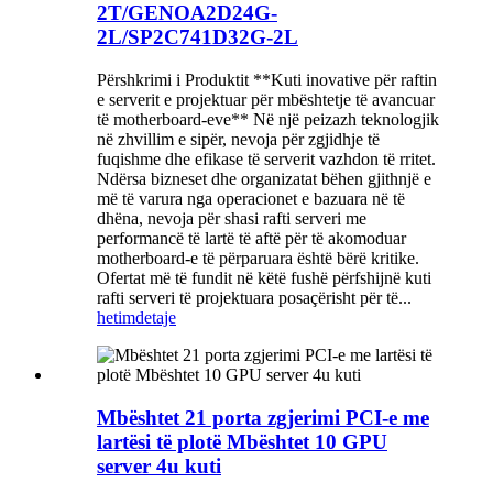
2T/GENOA2D24G-
2L/SP2C741D32G-2L
Përshkrimi i Produktit **Kuti inovative për raftin
e serverit e projektuar për mbështetje të avancuar
të motherboard-eve** Në një peizazh teknologjik
në zhvillim e sipër, nevoja për zgjidhje të
fuqishme dhe efikase të serverit vazhdon të rritet.
Ndërsa bizneset dhe organizatat bëhen gjithnjë e
më të varura nga operacionet e bazuara në të
dhëna, nevoja për shasi rafti serveri me
performancë të lartë të aftë për të akomoduar
motherboard-e të përparuara është bërë kritike.
Ofertat më të fundit në këtë fushë përfshijnë kuti
rafti serveri të projektuara posaçërisht për të...
hetim
detaje
Mbështet 21 porta zgjerimi PCI-e me
lartësi të plotë Mbështet 10 GPU
server 4u kuti