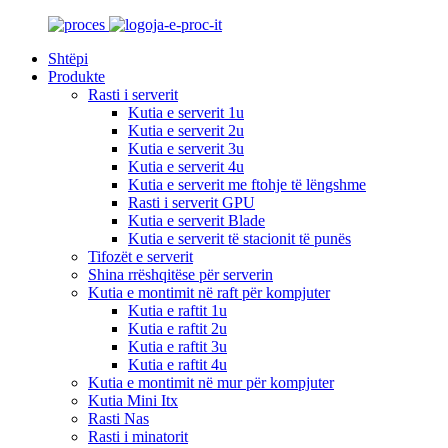
Shtëpi
Produkte
Rasti i serverit
Kutia e serverit 1u
Kutia e serverit 2u
Kutia e serverit 3u
Kutia e serverit 4u
Kutia e serverit me ftohje të lëngshme
Rasti i serverit GPU
Kutia e serverit Blade
Kutia e serverit të stacionit të punës
Tifozët e serverit
Shina rrëshqitëse për serverin
Kutia e montimit në raft për kompjuter
Kutia e raftit 1u
Kutia e raftit 2u
Kutia e raftit 3u
Kutia e raftit 4u
Kutia e montimit në mur për kompjuter
Kutia Mini Itx
Rasti Nas
Rasti i minatorit