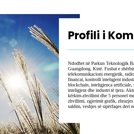
Profili i Ko
Ndodhet në Parkun Teknologjik B
Guangdong, Kinë. Fushat e shërbimit
telekomunikacioni energjetik, radio
financat, kontrolli inteligjent indu
blockchain, inteligjenca artificiale, 
inteligjent dhe industri të tjera. A
kërkim-zhvillimi dhe 5 personel men
zhvillimi, zgjerimit grafik, zbrazje
saldim, veshjes së sipërfaqes deri në