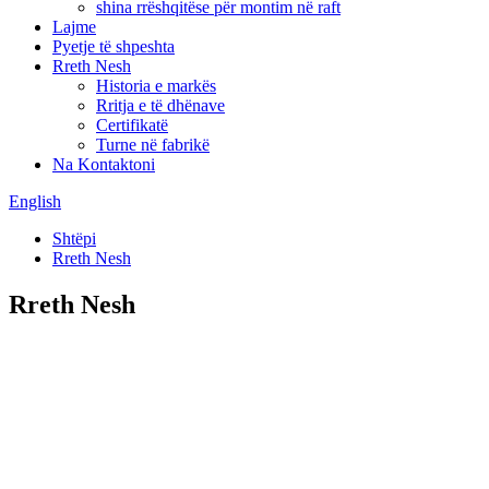
shina rrëshqitëse për montim në raft
Lajme
Pyetje të shpeshta
Rreth Nesh
Historia e markës
Rritja e të dhënave
Certifikatë
Turne në fabrikë
Na Kontaktoni
English
Shtëpi
Rreth Nesh
Rreth Nesh