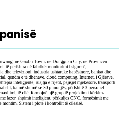
mpanisë
aiwang, në Gaobu Town, në Dongguan City, në Provincën
 të përfshira në fabrikë: monitorimi i sigurisë,
ja dhe televizioni, industria ushtarake hapësinore, bankat dhe
strial, qendra e të dhënave, cloud computing, Interneti i Gjërave,
shtëpia inteligjente, ruajtja e rrjetit, pajisjet mjekësore, transporti
ktualisht, ka më shumë se 30 punonjës, përfshirë 3 personel
axhimi, të cilët formojnë një grup të projektimit kërkim-
s me lazer, shpimit inteligjent, përkuljes CNC, formësimit me
 montim. Sistem i plotë i kontrollit të cilësisë.