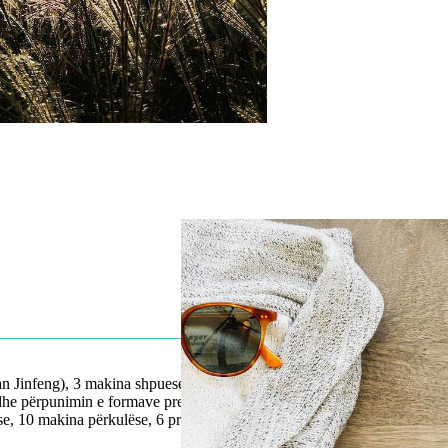
n Jinfeng), 3 makina shpuese
 dhe përpunimin e formave precize.
ese, 10 makina përkulëse, 6 presa