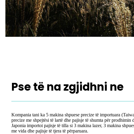
Pse të na zgjidhni ne
Kompania tani ka 5 makina shpuese precize të importuara (Taiwa
precize me shpejtësi të lartë dhe pajisje të shumta për prodhimin
Japonia importoi pajisje të tilla si 3 makina lazer, 3 makina shpu
me vida dhe pajisje të tjera të përparuara.