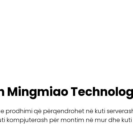
 Mingmiao Technology 
 dhe prodhimi që përqendrohet në kuti serveras
 kuti kompjuterash për montim në mur dhe kuti N