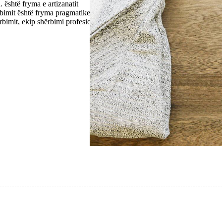
shtë fryma e artizanatit
rbimit është fryma pragmatike dhe
bimit, ekip shërbimi profesional