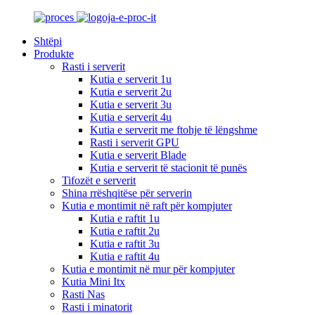
Shtëpi
Produkte
Rasti i serverit
Kutia e serverit 1u
Kutia e serverit 2u
Kutia e serverit 3u
Kutia e serverit 4u
Kutia e serverit me ftohje të lëngshme
Rasti i serverit GPU
Kutia e serverit Blade
Kutia e serverit të stacionit të punës
Tifozët e serverit
Shina rrëshqitëse për serverin
Kutia e montimit në raft për kompjuter
Kutia e raftit 1u
Kutia e raftit 2u
Kutia e raftit 3u
Kutia e raftit 4u
Kutia e montimit në mur për kompjuter
Kutia Mini Itx
Rasti Nas
Rasti i minatorit