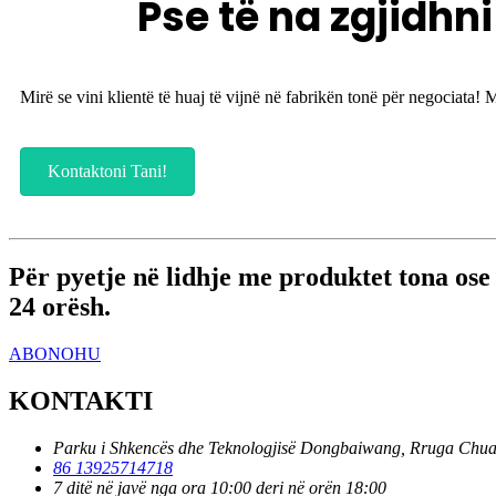
Pse të na zgjidhni
Mirë se vini klientë të huaj të vijnë në fabrikën tonë për negocia
Kontaktoni Tani!
Për pyetje në lidhje me produktet tona ose 
24 orësh.
ABONOHU
KONTAKTI
Parku i Shkencës dhe Teknologjisë Dongbaiwang, Rruga Chua
86 13925714718
7 ditë në javë nga ora 10:00 deri në orën 18:00