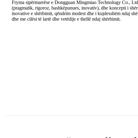
Fryma sipërmarrëse e Dongguan Mingmiao Technology Co., Ltd. ë
(pragmatik, rigoroz, bashkëpunues, inovativ), dhe koncepti i shë
inovative e shërbimit, qëndrim modest dhe i kujdesshëm ndaj shër
dhe me cilësi të lartë dhe vetëdije e thellë ndaj shërbimit.